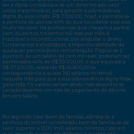
ser é óbvia: considerava-se um determinado valor
como impenhorável, para garantir a sobrevivência
digna do executado (R$ 7.000,00, hoje), e permitia-se
a penhora de apenas 40% do que excedesse esse piso.
Muito razoável. Há profissionais que chegam a ganhar
cem, duzentos, trezentos mil reais por mês; é
irrazoável e inconstitucional, por aniquilar o direito
fundamental à efetividade, a impenhorabilidade de
qualquer parcela desta remuneração. Pegue-se o
exemplo de um salário de cem mil reais: poderiam ser
penhorados 40% de R$ 93.000,00, o que equivale a
R$ 37.200,00, restando R$ 55.800,00 (o
correspondente a quase 160 salários-mínimos)
naquele mês para que a sua sobrevivência digna fosse
garantida. Os valores seriam ainda mais absurdos se
considerássemos um mês de pagamento do décimo
terceiro salário.
No segundo caso (bem de família), admitia-se a
penhora do imóvel considerado bem de família, se de
valor superior a 1000 (mil) salários mínimos, caso em
que, apurado o valor em dinheiro, a quantia até