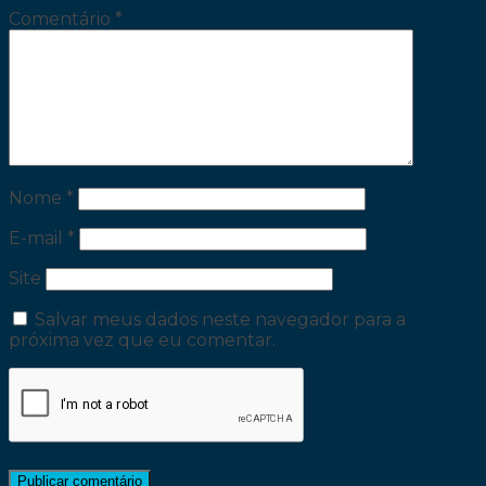
Comentário
*
Nome
*
E-mail
*
Site
Salvar meus dados neste navegador para a
próxima vez que eu comentar.