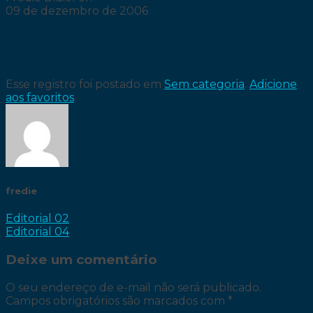
09 de dezembro de 2006
Esse registro foi postado em
Sem categoria
.
Adicione
aos favoritos
.
fredie
Editorial 02
Editorial 04
Deixe um comentário
O seu endereço de e-mail não será publicado.
Campos obrigatórios são marcados com
*