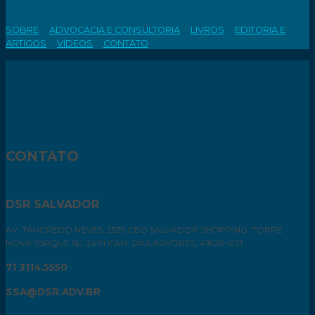
SOBRE
ADVOCACIA E CONSULTORIA
LIVROS
EDITORIA E
ARTIGOS
VÍDEOS
CONTATO
CONTATO
DSR SALVADOR
AV. TANCREDO NEVES, 2539 CEO SALVADOR SHOPPING, TORRE
NOVA IORQUE SL, 2401 CAM. DAS ARVORES, 41820-021
71 3114.5550
SSA@DSR.ADV.BR